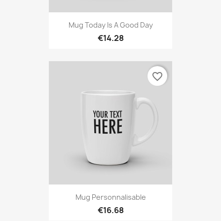
Mug Today Is A Good Day
€14.28
favorite_border
Mug Personnalisable
€16.68