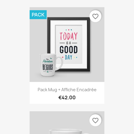
PACK
favorite_border
Pack Mug + Affiche Encadrée
€42.00
favorite_border