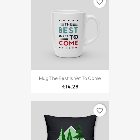
favorite_border
Mug The Best Is Yet To Come
€14.28
favorite_border