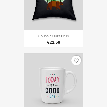
Coussin Ours Brun
€22.68
favorite_border