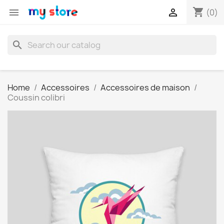
shopping_cart


(0)
search
Home
Accessoires
Accessoires de maison
Coussin colibri