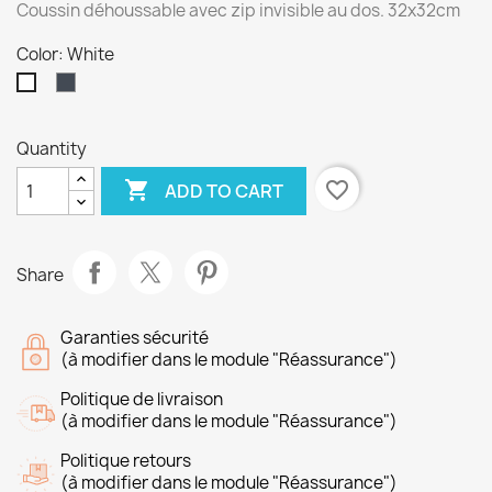
Coussin déhoussable avec zip invisible au dos. 32x32cm
Color: White
Black
White
Quantity

favorite_border
ADD TO CART
Share
Garanties sécurité
(à modifier dans le module "Réassurance")
Politique de livraison
(à modifier dans le module "Réassurance")
Politique retours
(à modifier dans le module "Réassurance")