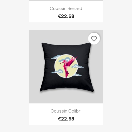
Coussin Renard
€22.68
favorite_border
Coussin Colibri
€22.68