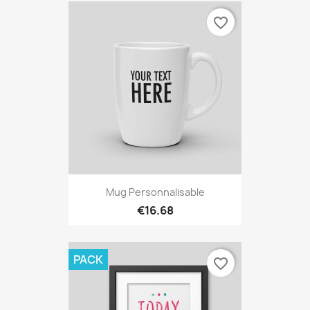
favorite_border
Mug Personnalisable
€16.68
PACK
favorite_border