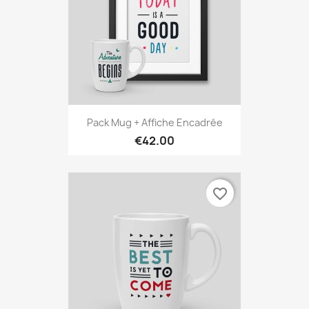
Pack Mug + Affiche Encadrée
€42.00
favorite_border