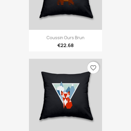
Coussin Ours Brun
€22.68
favorite_border