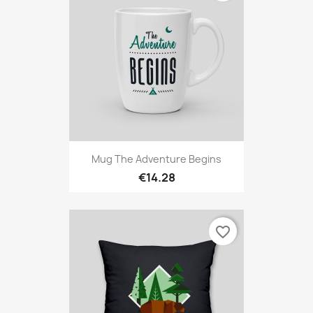
Mug The Adventure Begins
€14.28
favorite_border