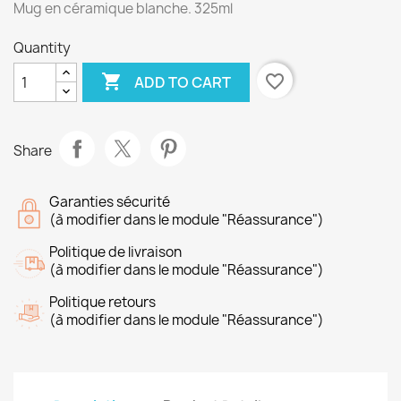
Mug en céramique blanche. 325ml
Quantity

favorite_border
ADD TO CART
Share
Garanties sécurité
(à modifier dans le module "Réassurance")
Politique de livraison
(à modifier dans le module "Réassurance")
Politique retours
(à modifier dans le module "Réassurance")