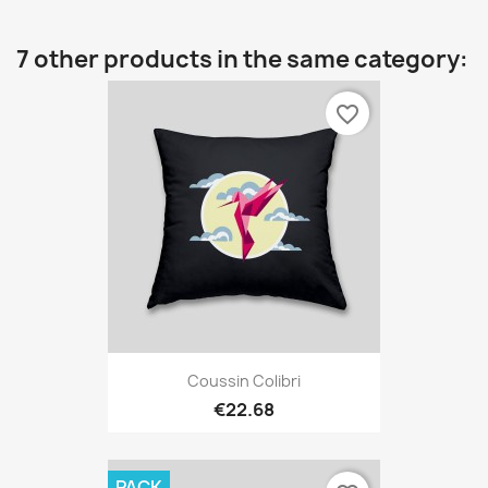
7 other products in the same category:
favorite_border
Coussin Colibri
€22.68
PACK