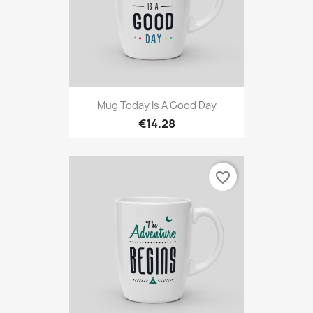
Mug Today Is A Good Day
€14.28
favorite_border