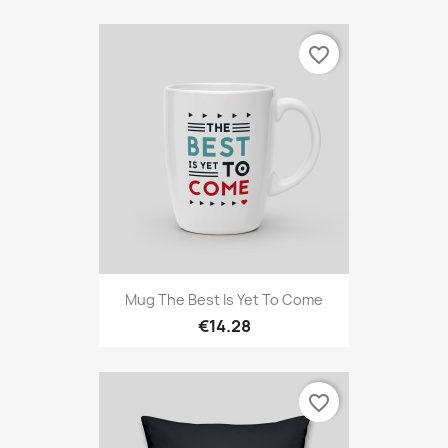
favorite_border
Mug The Best Is Yet To Come
€14.28
favorite_border