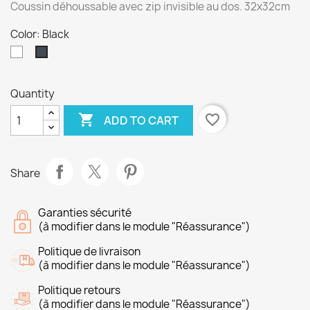
Coussin déhoussable avec zip invisible au dos. 32x32cm
Color: Black
White
Black
Quantity

favorite_border
ADD TO CART
Share
Garanties sécurité
(à modifier dans le module "Réassurance")
Politique de livraison
(à modifier dans le module "Réassurance")
Politique retours
(à modifier dans le module "Réassurance")