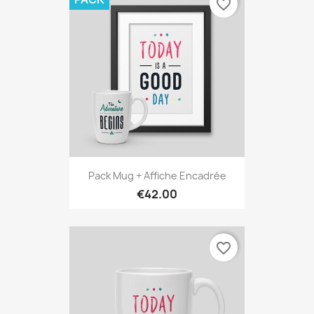
favorite_border
Pack Mug + Affiche Encadrée
€42.00
favorite_border