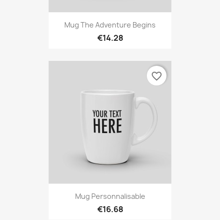
Mug The Adventure Begins
€14.28
favorite_border
Mug Personnalisable
€16.68