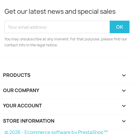
Get our latest news and special sales
You may unsubscribe at any moment. For that purpose, please find our
contact info in the legal notice.
PRODUCTS

OUR COMPANY

YOUR ACCOUNT

STORE INFORMATION
keyboard_arrow_down
© 2026 - Ecommerce software by PrestaShop™