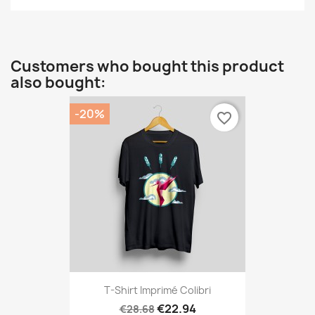
Customers who bought this product
also bought:
-20%
favorite_border
T-Shirt Imprimé Colibri
€22.94
€28.68