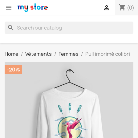
shopping_cart


(0)
search
Home
Vêtements
Femmes
Pull imprimé colibri
-20%