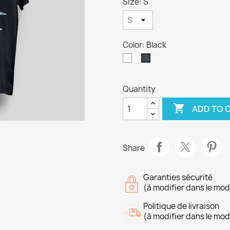
Size: S
Color: Black
White
Black
Quantity

ADD TO 
Share
Garanties sécurité
(à modifier dans le mo
Politique de livraison
(à modifier dans le mo