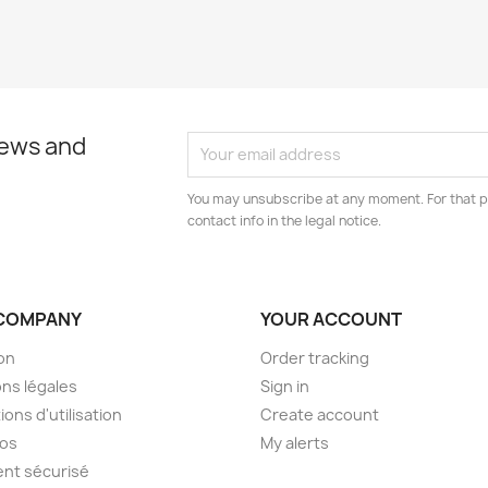
news and
You may unsubscribe at any moment. For that p
contact info in the legal notice.
COMPANY
YOUR ACCOUNT
son
Order tracking
ns légales
Sign in
ions d'utilisation
Create account
pos
My alerts
nt sécurisé