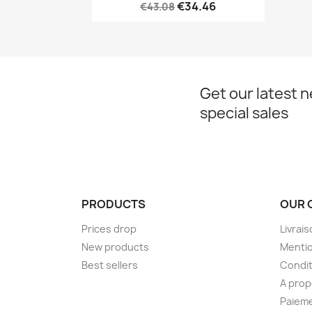
€34.46
€43.08
Get our latest 
special sales
PRODUCTS
OUR 
Prices drop
Livrai
New products
Mentio
Best sellers
Condit
A pro
Paieme