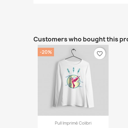
Customers who bought this pr
-20%
favorite_border
Quick view

Pull Imprimé Colibri