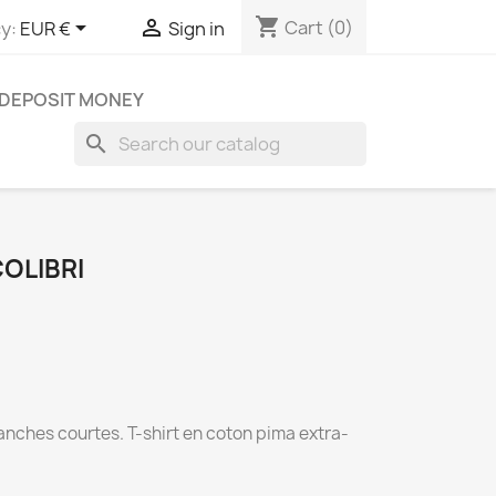
shopping_cart


Cart
(0)
y:
EUR €
Sign in
DEPOSIT MONEY
search
COLIBRI
anches courtes. T-shirt en coton pima extra-