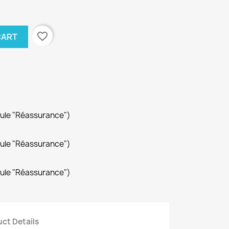
favorite_border
CART
dule "Réassurance")
dule "Réassurance")
dule "Réassurance")
ct Details