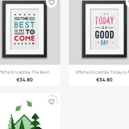
favorite_border
fa
Quick view
Quick view


ffiche Encadrée The Best...
Affiche Encadrée Today Is A
€34.80
€34.80
favorite_border