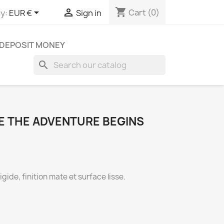
shopping_cart


Cart
(0)
y:
EUR €
Sign in
DEPOSIT MONEY
search
E THE ADVENTURE BEGINS
gide, finition mate et surface lisse.