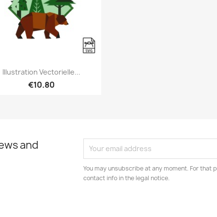
Quick view

Illustration Vectorielle...
€10.80
news and
You may unsubscribe at any moment. For that p
contact info in the legal notice.