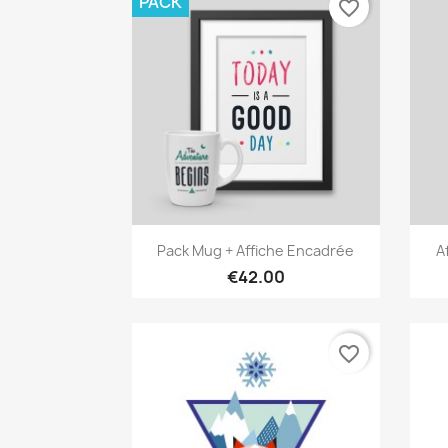
PACK
favorite_border
Quick view

Pack Mug + Affiche Encadrée
A
€42.00
favorite_border