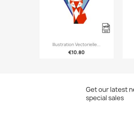
Quick view

Illustration Vectorielle...
€10.80
Get our latest 
special sales