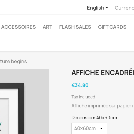

English
Currenc
ACCESSOIRES
ART
FLASH SALES
GIFT CARDS
ture begins
AFFICHE ENCADRÉ
€34.80
Tax included
Affiche imprimée sur papier ri
Dimension: 40x60cm